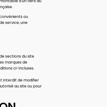
urmontable d'un tiers au
ançaise.
nconvénients ou
de service, une
de sections du site
tres marques de
itions ci-incluses.
t interdit de modifier
autorisé au site ou pour
ION