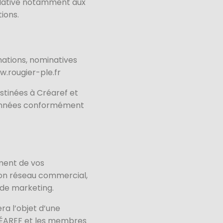
elative notamment aux
tions.
mations, nominatives
w.rougier-ple.fr
stinées à Créaref et
e données conformément
ement de vos
on réseau commercial,
 de marketing.
ra l’objet d’une
CRÉAREF et les membres