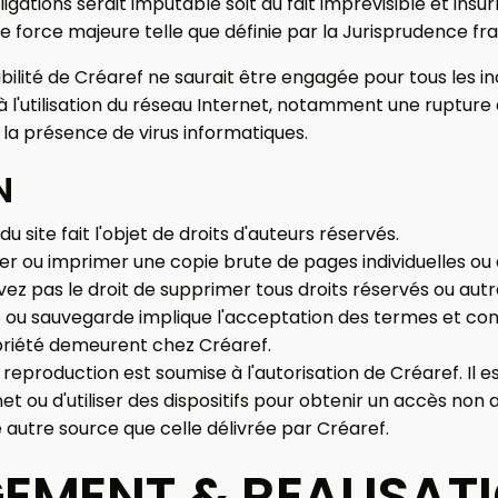
ligations serait imputable soit au fait imprévisible et ins
de force majeure telle que définie par la Jurisprudence fr
ilité de Créaref ne saurait être engagée pour tous les i
l'utilisation du réseau Internet, notamment une rupture 
u la présence de virus informatiques.
N
u site fait l'objet de droits d'auteurs réservés.
r ou imprimer une copie brute de pages individuelles ou 
vez pas le droit de supprimer tous droits réservés ou au
 ou sauvegarde implique l'acceptation des termes et cond
opriété demeurent chez Créaref.
eproduction est soumise à l'autorisation de Créaref. Il es
rnet ou d'utiliser des dispositifs pour obtenir un accès non 
autre source que celle délivrée par Créaref.
EMENT & REALISAT