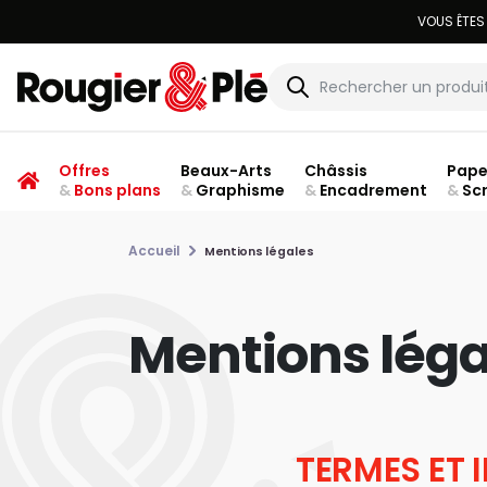
Offres
Beaux-Arts
Châssis
Pape
&
Bons plans
&
Graphisme
&
Encadrement
&
Sc
Accueil
Mentions légales
Mentions léga
TERMES ET 