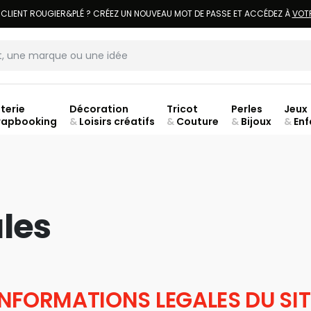
LIVRAISON À DOMICILE OFFERTE DÈS 70€.
VOIR CONDITIONS
terie
Décoration
Tricot
Perles
Jeux
rapbooking
&
Loisirs créatifs
&
Couture
&
Bijoux
&
Enf
les
INFORMATIONS LEGALES DU SIT