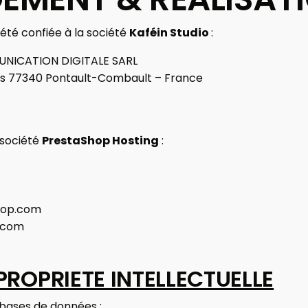
a été confiée à la société
Kaféin Studio
:
NICATION DIGITALE SARL
nes 77340 Pontault-Combault – France
 société
PrestaShop Hosting
:
hop.com
.com
PROPRIETE INTELLECTUELLE
 bases de données :