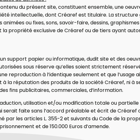
contenu du présent site, constituent ensemble, une oeuvre
iété intellectuelle, dont Créaref est titulaire. La structure
es animées ou fixes, sons, savoir-faire, dessins, graphisme
 la propriété exclusive de Créaref ou de tiers ayant autor
 un support papier ou informatique, dudit site et des oeuv
utorisées sous réserve qu’elles soient strictement réser
ne reproduction à l’identique seulement et que l’usage ain
et à la réputation des produits de la société Créaref, ni à s
des fins publicitaires, commerciales, d’information.
duction, utilisation et/ou modification totale ou partielle
 serait faite sans l’accord préalable et écrit de Créaref 
 par les articles L. 355-2 et suivants du Code de la propri
prisonnement et de 150.000 Euros d’amende.