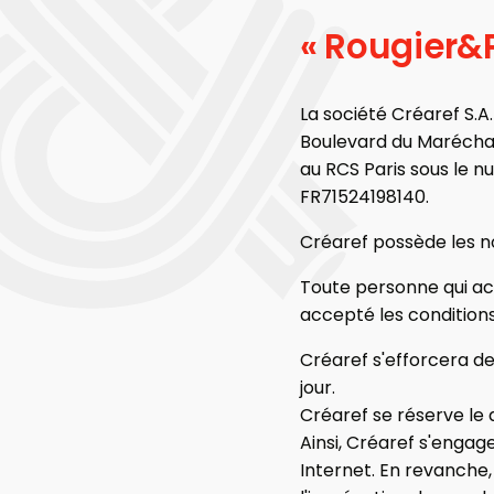
« Rougier&P
La société Créaref S.A.R
Boulevard du Maréchal 
au RCS Paris sous le 
FR71524198140.
Créaref possède les n
Toute personne qui acc
accepté les conditions
Créaref s'efforcera de
jour.
Créaref se réserve le 
Ainsi, Créaref s'engag
Internet. En revanche,