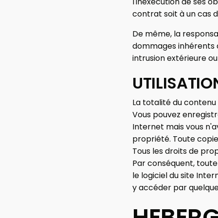
l'inexécution de ses ob
contrat soit à un cas 
De même, la responsab
dommages inhérents à 
intrusion extérieure o
UTILISATIO
La totalité du contenu d
Vous pouvez enregistre
Internet mais vous n'a
propriété. Toute copie
Tous les droits de pr
Par conséquent, toute r
le logiciel du site Inte
y accéder par quelque 
HEBERG