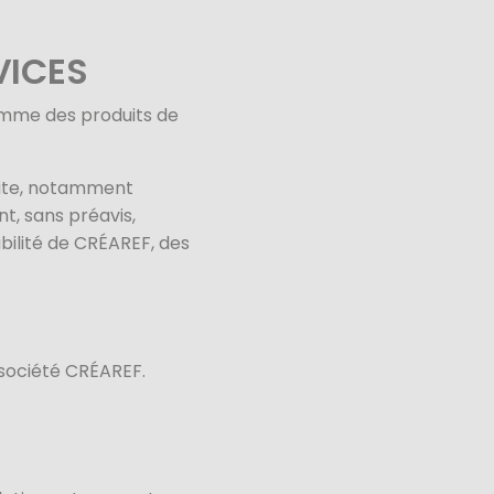
VICES
amme des produits de
 site, notamment
t, sans préavis,
abilité de CRÉAREF, des
 société CRÉAREF.