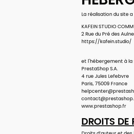
La réalisation du site 
KAFEIN STUDIO COMMU
2 Rue du Pré des Aul
https://kafein.studio/
et l'hébergement à la
PrestaShop S.A.
4 rue Jules Lefebvre
Paris, 75009 France
helpcenter@prestas
contact@prestashop
www.prestashop.fr
DROITS DE 
Droits d’auteur et des