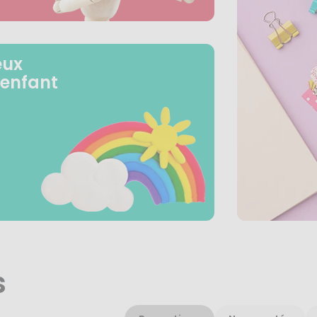
eux
 enfant
s