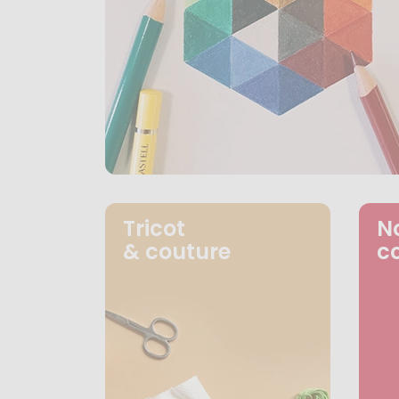
Tricot
N
& couture
c