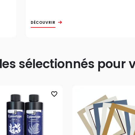
DÉCOUVRIR
s sélectionnés pour v
favorite_border