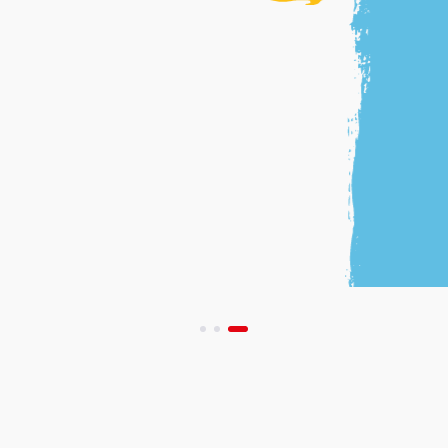
Pa
act