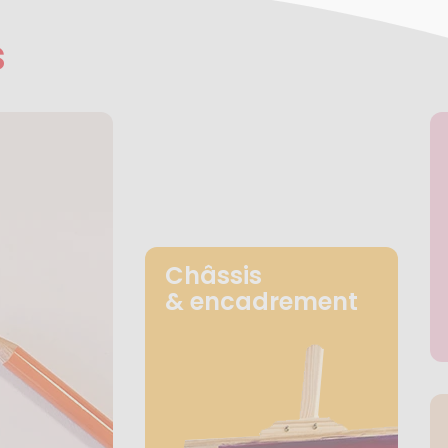
s
Châssis
& encadrement