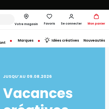
Favoris
Se connecter
Mon panier
Votre magasin
Marques
Idées créatives
Nouveautés
ant
rt à 10:00
SQU’AU 09.08.2026
Vacances