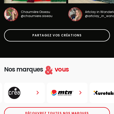
Chaumière Oiseau
Artclay in Wonder
@chaumiere.oiseau
@artclay_in_won
PARTAGEZ VOS CRÉATIONS
Nos marques
vous
DÉCOUVREZ TOUTES NOS MARQUES