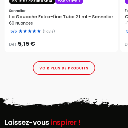
COUP DE COEUR R&P
TOP VENTE
Sennelier
F
La Gouache Extra-fine Tube 21 ml - Sennelier
C
60 Nuances
+
5/5
(1 avis)
5,15 €
Dès
D
VOIR PLUS DE PRODUITS
Laissez-vous
inspirer !