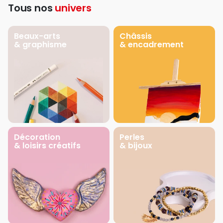
Tous nos
univers
Beaux-arts
Châssis
& graphisme
& encadrement
Décoration
Perles
& loisirs créatifs
& bijoux