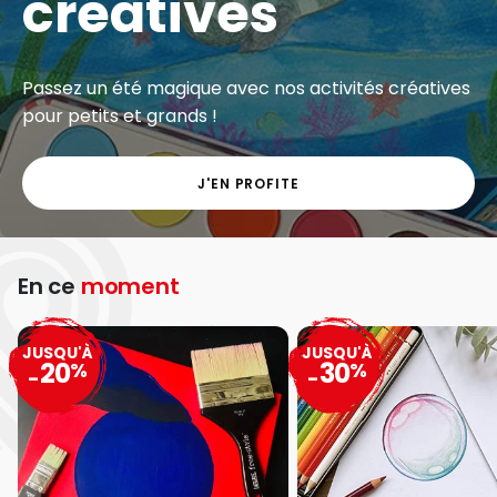
créatives
Passez un été magique avec nos activités créatives
pour petits et grands !
J'EN PROFITE
En ce
moment
JUSQU'À
JUSQU'À
20
30
%
%
-
-