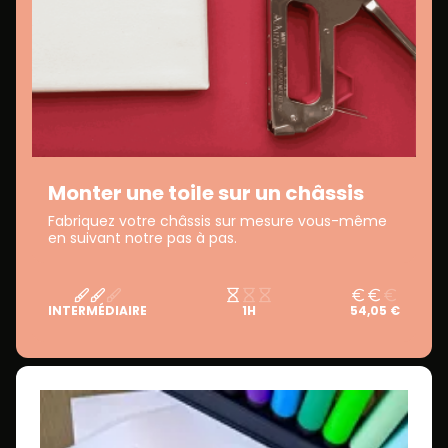
Monter une toile sur un châssis
Fabriquez votre châssis sur mesure vous-même
en suivant notre pas à pas.
INTERMÉDIAIRE
1H
54,05 €