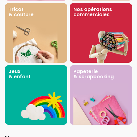
Tricot
Nos opérations
& couture
commerciales
Jeux
Papeterie
& enfant
& scrapbooking