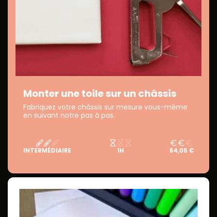
Monter une toile sur un châssis
Fabriquez votre châssis sur mesure vous-même
en suivant notre pas à pas.
INTERMÉDIAIRE
1H
54,05 €