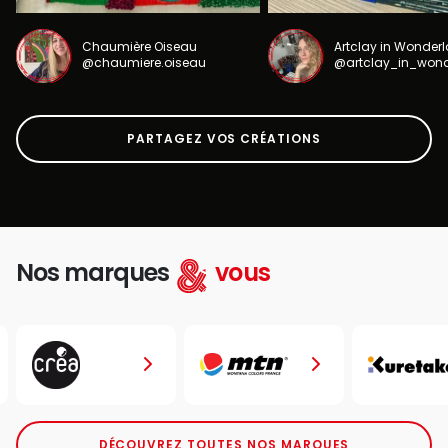
Chaumière Oiseau
Artclay in Wonder
@chaumiere.oiseau
@artclay_in_won
PARTAGEZ VOS CRÉATIONS
Nos marques
vous
DÉCOUVREZ TOUTES NOS MARQUES