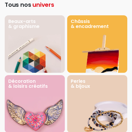
Tous nos
univers
Beaux-arts
Châssis
& graphisme
& encadrement
Décoration
Perles
& loisirs créatifs
& bijoux