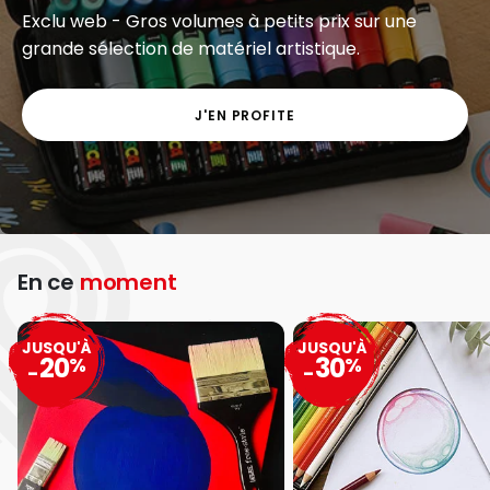
Exclu web - Gros volumes à petits prix sur une
grande sélection de matériel artistique.
J'EN PROFITE
En ce
moment
JUSQU'À
JUSQU'À
20
30
%
%
-
-