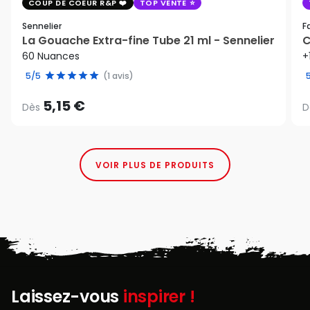
COUP DE COEUR R&P
TOP VENTE
Sennelier
F
La Gouache Extra-fine Tube 21 ml - Sennelier
C
60 Nuances
+
5/5
(1 avis)
5,15 €
Dès
D
VOIR PLUS DE PRODUITS
Laissez-vous
inspirer !