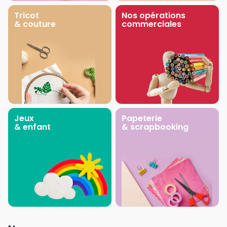
Tricot
Nos opérations
& couture
commerciales
Jeux
Papeterie
& enfant
& scrapbooking