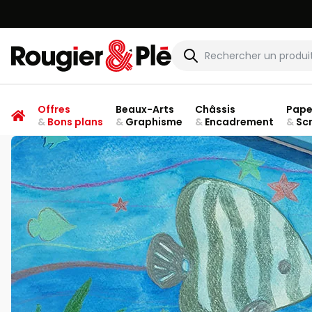
Rougier & Plé
Offres
Beaux-Arts
Châssis
Pape
&
Bons plans
&
Graphisme
&
Encadrement
&
Sc