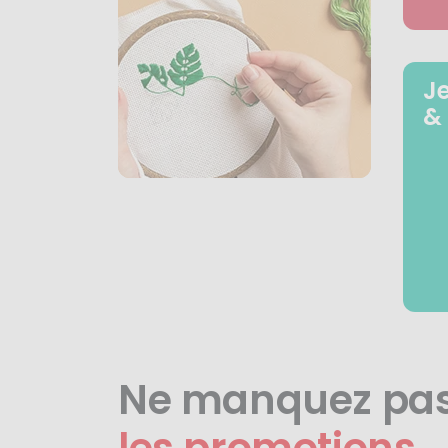
J
&
Ne manquez pa