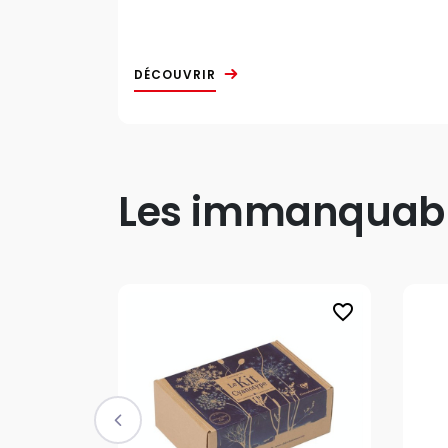
DÉCOUVRIR
Les immanquable
favorite_border