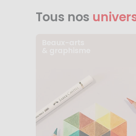
Tous nos
univer
Beaux-arts
& graphisme