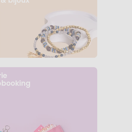
& bijoux
ie
pbooking