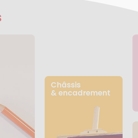
s
Châssis
& encadrement