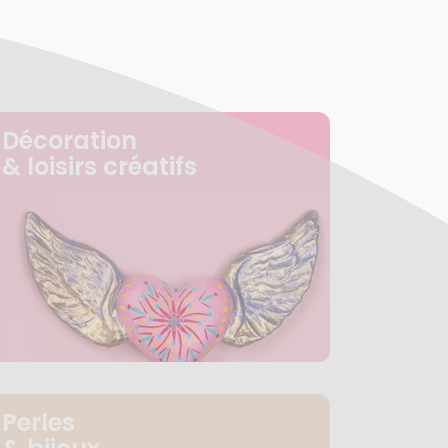
Décoration
& loisirs créatifs
Perles