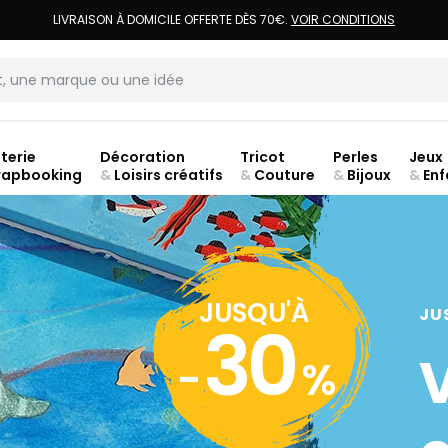
LIVRAISON À DOMICILE OFFERTE DÈS 70€.
VOIR CONDITIONS
terie
Décoration
Tricot
Perles
Jeux
rapbooking
&
Loisirs créatifs
&
Couture
&
Bijoux
&
Enf
Fer
JUSQU'À
JU
30
-
%