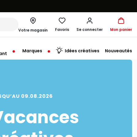
Favoris
Se connecter
Mon panier
Votre magasin
Marques
Idées créatives
Nouveautés
ant
me à 19:30
SQU’AU 09.08.2026
Vacances