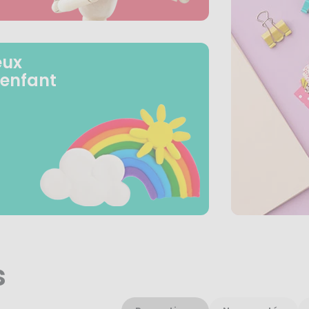
eux
 enfant
s