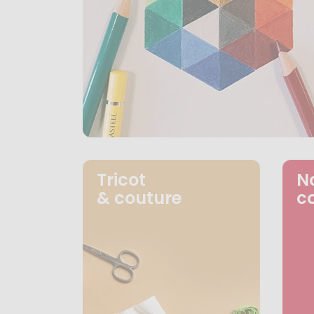
Tricot
N
& couture
c