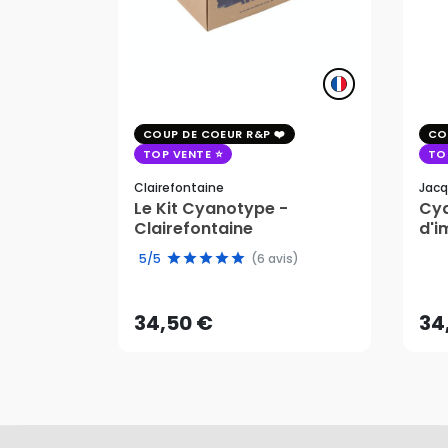
COUP DE COEUR R&P
CO
TOP VENTE
TO
Clairefontaine
Jacq
Le Kit Cyanotype -
Cya
Clairefontaine
d'i
pho
34,50 €
34
5/5
(6 avis)
AJOUTER AU PANIER
34,50 €
34