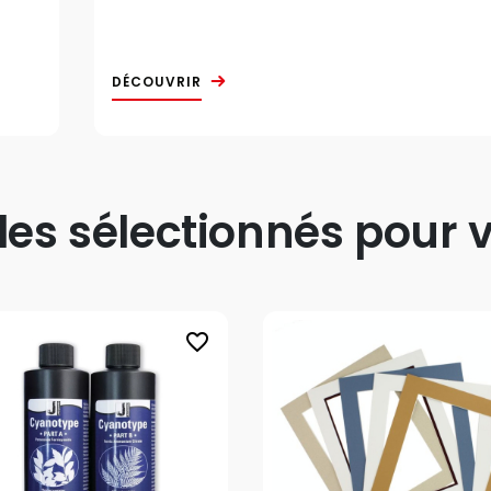
DÉCOUVRIR
s sélectionnés pour v
favorite_border