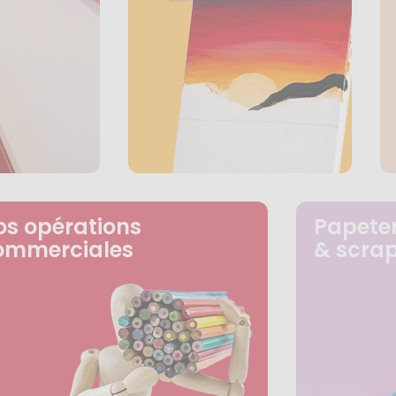
os opérations
Papeter
ommerciales
& scra