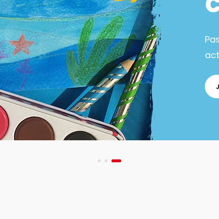
Pa
act