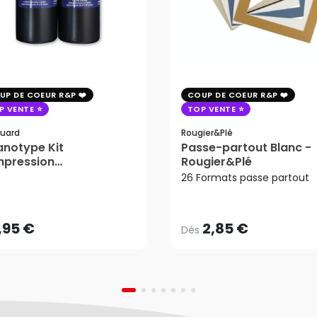
UP DE COEUR R&P
COUP DE COEUR R&P
P VENTE
TOP VENTE
uard
Rougier&plé
notype Kit
Passe-partout Blanc -
mpression
Rougier&Plé
2,85 €
tosensible - Jacquard
26 Formats passe partout
Dès
,95 €
AJOUTER AU PANIER
,95 €
2,85 €
Dès