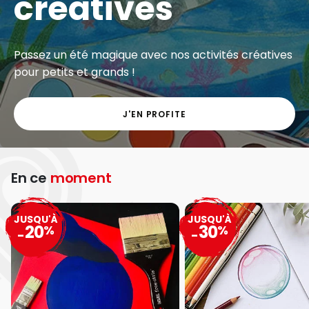
créatives
Passez un été magique avec nos activités créatives
pour petits et grands !
J'EN PROFITE
En ce
moment
JUSQU'À
JUSQU'À
20
30
%
%
-
-