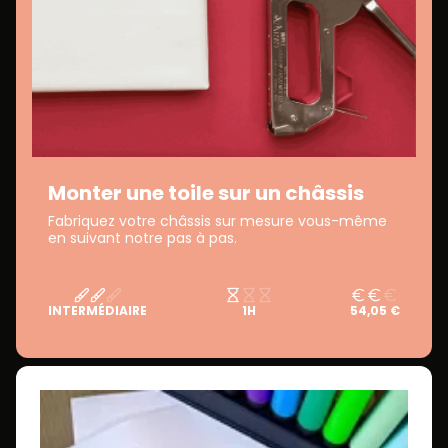
Monter une toile sur un châssis
Fabriquez votre châssis sur mesure vous-même
en suivant notre pas à pas.
INTERMÉDIAIRE
1H
54,05 €