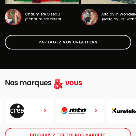
Chaumière Oiseau
Artclay in Wonder
@chaumiere.oiseau
@artclay_in_won
PARTAGEZ VOS CRÉATIONS
Nos marques
vous
DÉCOUVREZ TOUTES NOS MARQUES