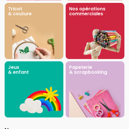
Tricot
Nos opérations
& couture
commerciales
Jeux
Papeterie
& enfant
& scrapbooking