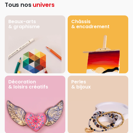
Tous nos
univers
Beaux-arts
Châssis
& graphisme
& encadrement
Décoration
Perles
& loisirs créatifs
& bijoux