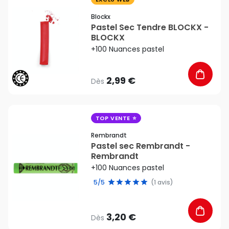
favorite_border
Blockx
Pastel Sec Tendre BLOCKX -
BLOCKX
+100 Nuances pastel
2,99 €
Dès
favorite_border
TOP VENTE
Rembrandt
Pastel sec Rembrandt -
Rembrandt
+100 Nuances pastel
5/5
(1 avis)
3,20 €
Dès