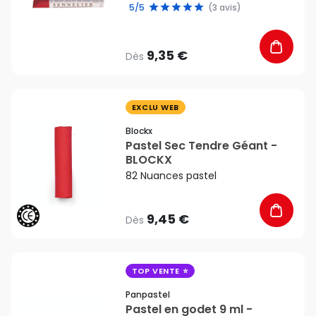
5/5
(3 avis)
9,35 €
Dès
favorite_border
EXCLU WEB
Blockx
Pastel Sec Tendre Géant -
BLOCKX
82 Nuances pastel
9,45 €
Dès
favorite_border
TOP VENTE
Panpastel
Pastel en godet 9 ml -