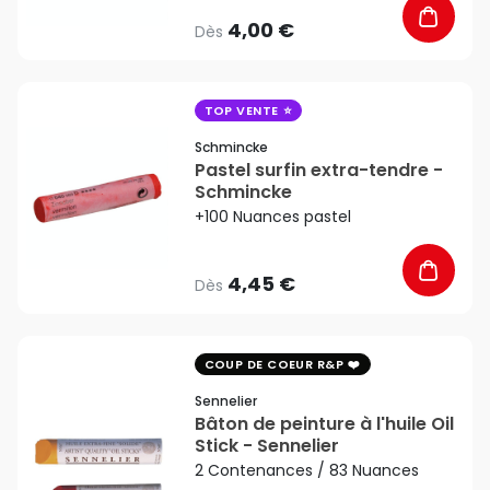
4,00 €
Dès
favorite_border
TOP VENTE
Schmincke
Pastel surfin extra-tendre -
Schmincke
+100 Nuances pastel
4,45 €
Dès
favorite_border
COUP DE COEUR R&P
Sennelier
Bâton de peinture à l'huile Oil
Stick - Sennelier
2 Contenances / 83 Nuances