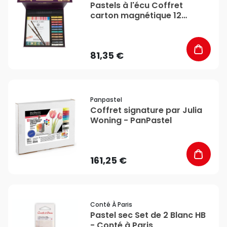
Pastels à l'écu Coffret
carton magnétique 12
pastels - Sennelier
81,35 €
favorite_border
Panpastel
Coffret signature par Julia
Woning - PanPastel
161,25 €
favorite_border
Conté À Paris
Pastel sec Set de 2 Blanc HB
- Conté à Paris