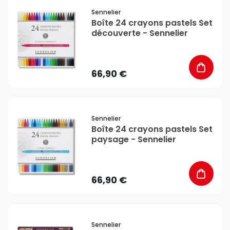
favorite_border
Sennelier
Boîte 24 crayons pastels Set
découverte - Sennelier
66,90 €
favorite_border
Sennelier
Boîte 24 crayons pastels Set
paysage - Sennelier
66,90 €
favorite_border
Sennelier