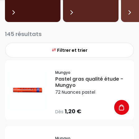
145 résultats
Filtrer et trier
favorite_border
Mungyo
Pastel gras qualité étude -
Mungyo
72 Nuances pastel
1,20 €
Dès
favorite_border
Mungyo