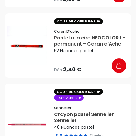
favorite_border
COUP DE COEUR R&P
Caran D'ache
Pastel à la cire NEOCOLOR I -
permanent - Caran d'Ache
52 Nuances pastel
2,40 €
Dès
favorite_border
COUP DE COEUR R&P
TOP VENTE
Sennelier
Crayon pastel Sennelier -
Sennelier
48 Nuances pastel
5/5
(1 avis)