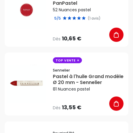
PanPastel
52 Nuances pastel
5/5
(1 avis)
10,65 €
Dès
favorite_border
TOP VENTE
Sennelier
Pastel à l'huile Grand modèle
Ø 20 mm - Sennelier
81 Nuances pastel
13,55 €
Dès
favorite_border