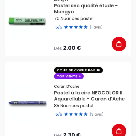
Pastel sec qualité étude -
Mungyo
70 Nuances pastel
5/5
(1 avis)
2,00 €
Dès
favorite_border
COUP DE COEUR R&P
TOP VENTE
Caran D'ache
Pastel à la cire NEOCOLOR II
Aquarellable - Caran d'Ache
85 Nuances pastel
5/5
(3 avis)
2,30 €
Dès