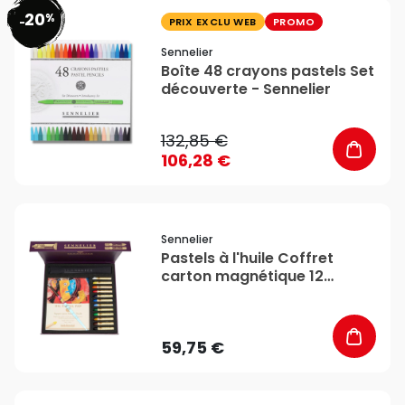
20
%
favorite_border
-
PRIX EXCLU WEB
PROMO
Sennelier
Boîte 48 crayons pastels Set
découverte - Sennelier
132,85 €
106,28 €
favorite_border
Sennelier
Pastels à l'huile Coffret
carton magnétique 12
pastels - Sennelier
59,75 €