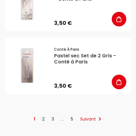
3,50 €
favorite_border
Conté À Paris
Pastel sec Set de 2 Gris -
Conté à Paris
3,50 €
1
2
3
…
5
Suivant