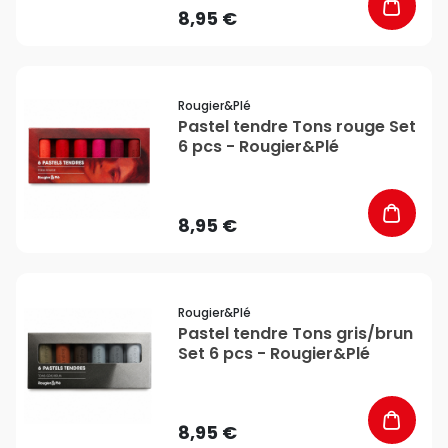
8,95 €
favorite_border
Rougier&plé
Pastel tendre Tons rouge Set
6 pcs - Rougier&Plé
8,95 €
favorite_border
Rougier&plé
Pastel tendre Tons gris/brun
Set 6 pcs - Rougier&Plé
8,95 €