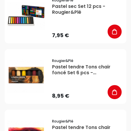
Rougier&plé
Pastel sec Set 12 pcs -
Rougier&Plé
7,95 €
favorite_border
Rougier&plé
Pastel tendre Tons chair
foncé Set 6 pcs -
Rougier&Plé
8,95 €
favorite_border
Rougier&plé
Pastel tendre Tons chair