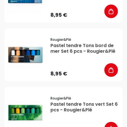
8,95 €
favorite_border
Rougier&plé
Pastel tendre Tons bord de
mer Set 6 pcs - Rougier&Plé
8,95 €
favorite_border
Rougier&plé
Pastel tendre Tons vert Set 6
pcs - Rougier&Plé