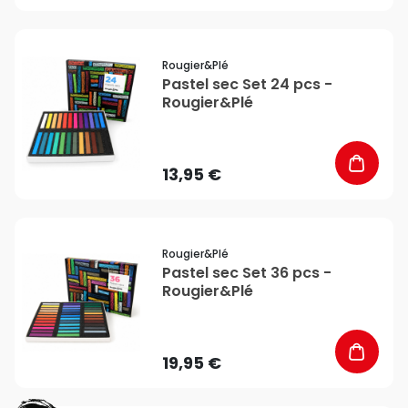
favorite_border
Rougier&plé
Pastel sec Set 24 pcs -
Rougier&Plé
13,95 €
favorite_border
Rougier&plé
Pastel sec Set 36 pcs -
Rougier&Plé
19,95 €