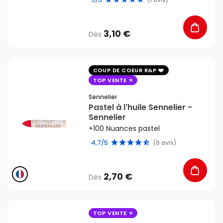
3,10 €
Dès
favorite_border
COUP DE COEUR R&P
TOP VENTE
Sennelier
Pastel à l'huile Sennelier -
Sennelier
+100 Nuances pastel
4,7/5
(6 avis)
2,70 €
Dès
favorite_border
TOP VENTE