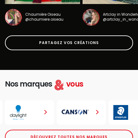
Chaumière Oiseau
Artclay in Wonder
@chaumiere.oiseau
@artclay_in_won
PARTAGEZ VOS CRÉATIONS
Nos marques
vous
DÉCOUVREZ TOUTES NOS MARQUES