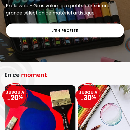
Exclu web - Gros volumes à petits prix sur une
grande sélection de matériel artistique.
J'EN PROFITE
En ce
moment
JUSQU'À
JUSQU'À
20
30
%
%
-
-