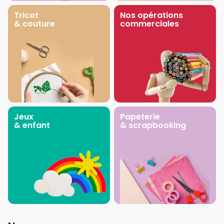
Tricot
Nos opérations
& couture
commerciales
Jeux
Papeterie
& enfant
& scrapbooking