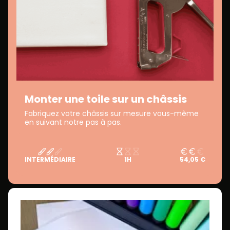
Monter une toile sur un châssis
Fabriquez votre châssis sur mesure vous-même
en suivant notre pas à pas.
INTERMÉDIAIRE
1H
54,05 €