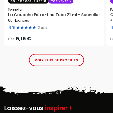
COUP DE COEUR R&P
TOP VENTE
Sennelier
F
La Gouache Extra-fine Tube 21 ml - Sennelier
C
60 Nuances
+
5/5
(1 avis)
5,15 €
Dès
D
VOIR PLUS DE PRODUITS
Laissez-vous
inspirer !