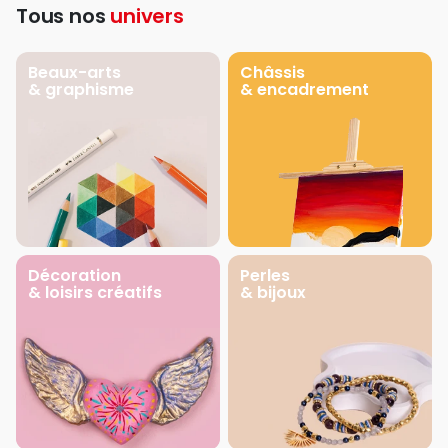
Tous nos
univers
Beaux-arts
Châssis
& graphisme
& encadrement
Décoration
Perles
& loisirs créatifs
& bijoux