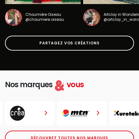
Chaumière Oiseau
Artclay in Wonder
@chaumiere.oiseau
@artclay_in_won
PARTAGEZ VOS CRÉATIONS
Nos marques
vous
DÉCOUVREZ TOUTES NOS MARQUES