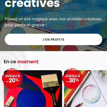
créatives
Passez un été magique avec nos activités créatives
pour petits et grands !
J'EN PROFITE
En ce
moment
JUSQU'À
JUSQU'À
20
30
%
%
-
-