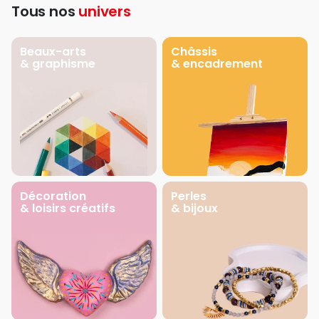
Tous nos
univers
Beaux-arts
Châssis
& graphisme
& encadrement
Décoration
Perles
& loisirs créatifs
& bijoux