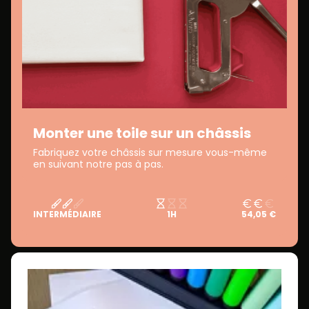
Monter une toile sur un châssis
Fabriquez votre châssis sur mesure vous-même
en suivant notre pas à pas.
INTERMÉDIAIRE
1H
54,05 €