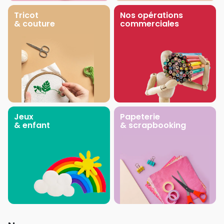
Tricot
Nos opérations
& couture
commerciales
Jeux
Papeterie
& enfant
& scrapbooking