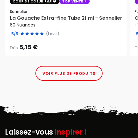
COUP DE COEUR R&P
TOP VENTE
Sennelier
F
La Gouache Extra-fine Tube 21 ml - Sennelier
C
60 Nuances
+
5/5
(1 avis)
5,15 €
Dès
D
VOIR PLUS DE PRODUITS
Laissez-vous
inspirer !