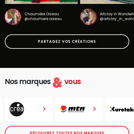
Chaumière Oiseau
Artclay in Wonder
@chaumiere.oiseau
@artclay_in_won
PARTAGEZ VOS CRÉATIONS
Nos marques
vous
DÉCOUVREZ TOUTES NOS MARQUES