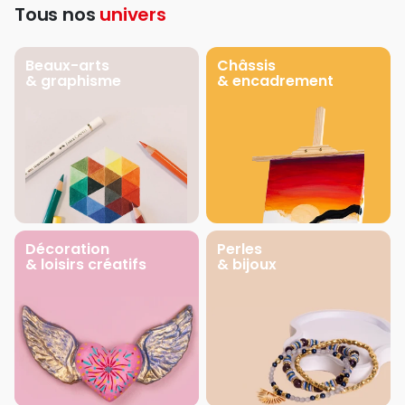
Tous nos
univers
Beaux-arts
Châssis
& graphisme
& encadrement
Décoration
Perles
& loisirs créatifs
& bijoux