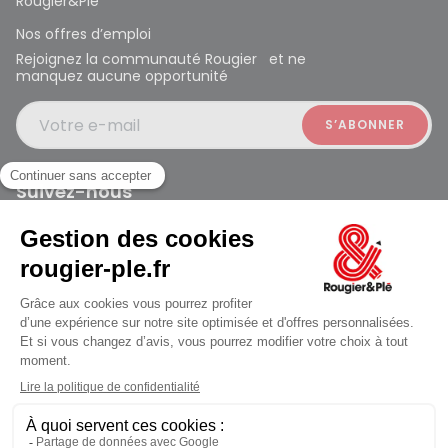
Rougier&Plé
Nos offres d’emploi
Rejoignez la communauté Rougier et ne
manquez aucune opportunité
Votre e-mail
Suivez-nous
Rougier et Plé 2024 Copyright
jusqu'au Samedi à 10:00
Mentions légales
Conditions générales des ventes