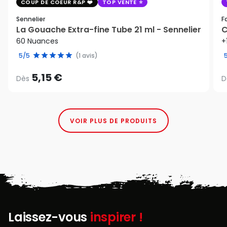
COUP DE COEUR R&P
TOP VENTE
Sennelier
F
La Gouache Extra-fine Tube 21 ml - Sennelier
C
60 Nuances
+
5/5
(1 avis)
5,15 €
Dès
D
VOIR PLUS DE PRODUITS
Laissez-vous
inspirer !