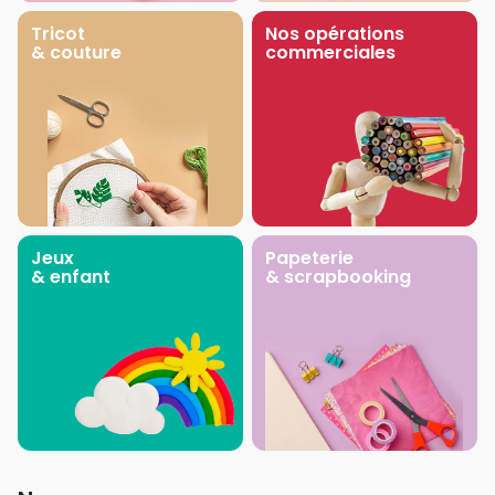
Tricot
Nos opérations
& couture
commerciales
Jeux
Papeterie
& enfant
& scrapbooking