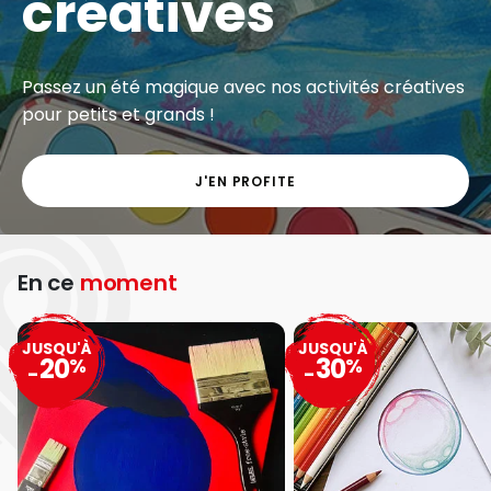
créatives
Passez un été magique avec nos activités créatives
pour petits et grands !
J'EN PROFITE
En ce
moment
JUSQU'À
JUSQU'À
20
30
%
%
-
-