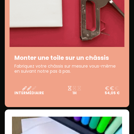
Monter une toile sur un châssis
Fabriquez votre châssis sur mesure vous-même
en suivant notre pas à pas.
INTERMÉDIAIRE
1H
54,05 €