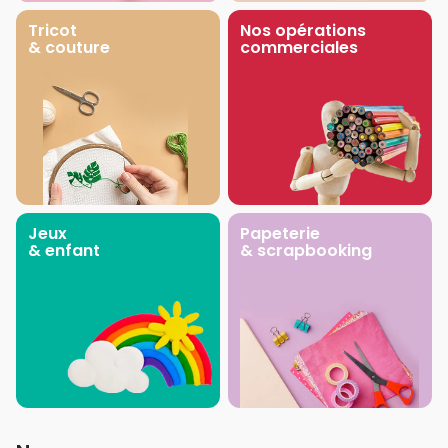
Tricot
Nos opérations
& couture
commerciales
Jeux
Papeterie
& enfant
& scrapbooking