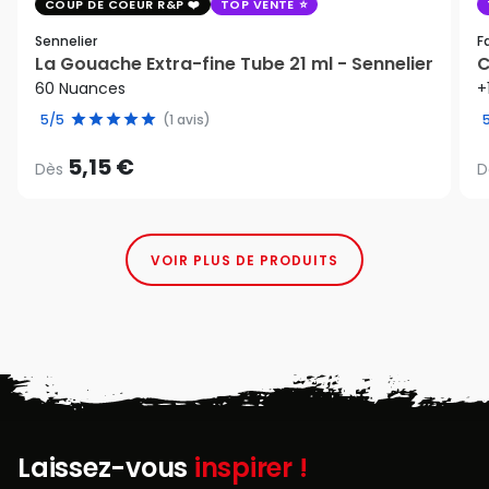
COUP DE COEUR R&P
TOP VENTE
Sennelier
F
La Gouache Extra-fine Tube 21 ml - Sennelier
C
60 Nuances
+
5/5
(1 avis)
5,15 €
Dès
D
VOIR PLUS DE PRODUITS
Laissez-vous
inspirer !