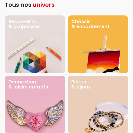
Tous nos
univers
Beaux-arts
Châssis
& graphisme
& encadrement
Décoration
Perles
& loisirs créatifs
& bijoux