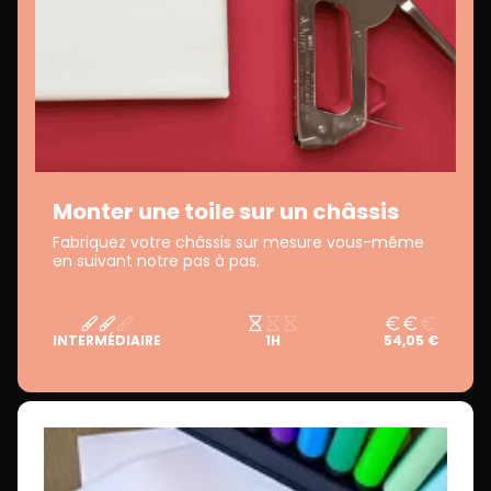
Monter une toile sur un châssis
Fabriquez votre châssis sur mesure vous-même
en suivant notre pas à pas.
INTERMÉDIAIRE
1H
54,05 €