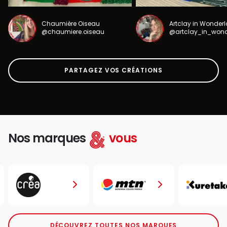
Chaumière Oiseau
Artclay in Wonder
@chaumiere.oiseau
@artclay_in_won
PARTAGEZ VOS CRÉATIONS
Nos marques
vous
DÉCOUVREZ TOUTES NOS MARQUES