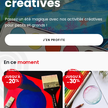
créatives
Passez un été magique avec nos activités créatives
pour petits et grands !
J'EN PROFITE
En ce
moment
JUSQU'À
JUSQU'À
20
30
%
%
-
-