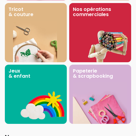
Tricot
Nos opérations
& couture
commerciales
Jeux
Papeterie
& enfant
& scrapbooking