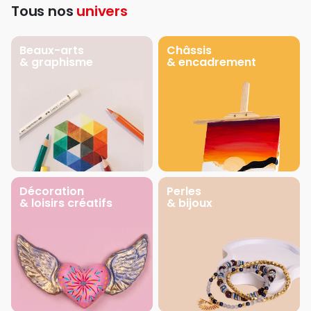
Tous nos
univers
Beaux-arts
Châssis
& graphisme
& encadrement
Décoration
Perles
& loisirs créatifs
& bijoux