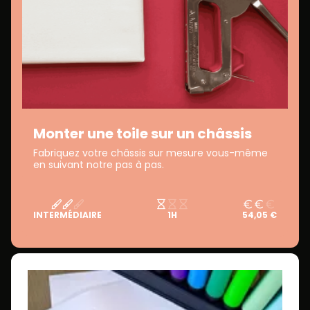
Monter une toile sur un châssis
Fabriquez votre châssis sur mesure vous-même
en suivant notre pas à pas.
INTERMÉDIAIRE
1H
54,05 €