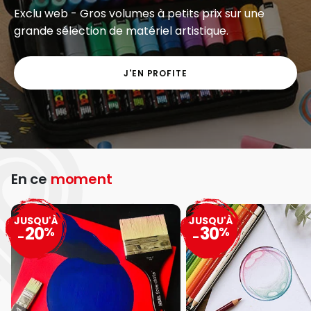
Exclu web - Gros volumes à petits prix sur une
grande sélection de matériel artistique.
J'EN PROFITE
En ce
moment
JUSQU'À
JUSQU'À
20
30
%
%
-
-