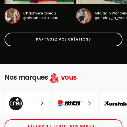
Chaumière Oiseau
Artclay in Wonder
@chaumiere.oiseau
@artclay_in_won
PARTAGEZ VOS CRÉATIONS
Nos marques
vous
DÉCOUVREZ TOUTES NOS MARQUES