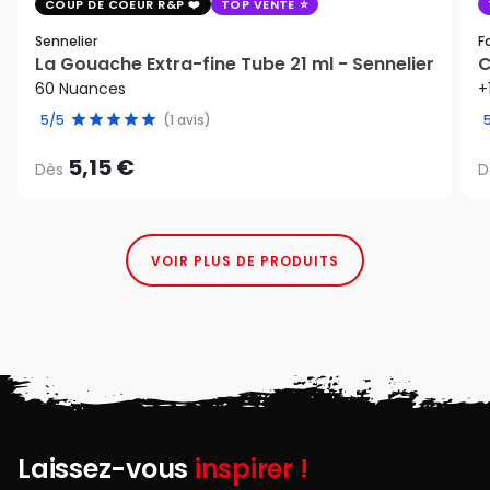
COUP DE COEUR R&P
TOP VENTE
Sennelier
F
La Gouache Extra-fine Tube 21 ml - Sennelier
C
60 Nuances
+
5/5
(1 avis)
5,15 €
Dès
D
VOIR PLUS DE PRODUITS
Laissez-vous
inspirer !